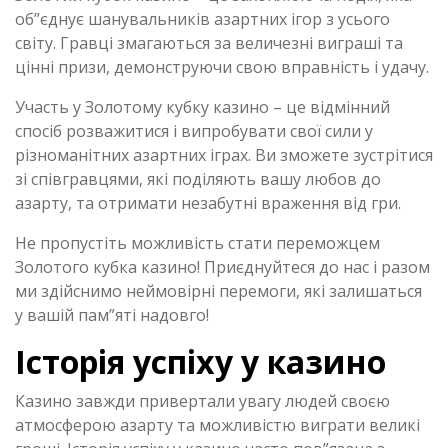
об”єднує шанувальників азартних ігор з усього
світу. Гравці змагаються за величезні виграші та
цінні призи, демонструючи свою вправність і удачу.
Участь у Золотому кубку казино – це відмінний
спосіб розважитися і випробувати свої сили у
різноманітних азартних іграх. Ви зможете зустрітися
зі співгравцями, які поділяють вашу любов до
азарту, та отримати незабутні враження від гри.
Не пропустіть можливість стати переможцем
Золотого кубка казино! Приєднуйтеся до нас і разом
ми здійснимо неймовірні перемоги, які залишаться
у вашій пам”яті надовго!
Історія успіху у казино
Казино завжди привертали увагу людей своєю
атмосферою азарту та можливістю виграти великі