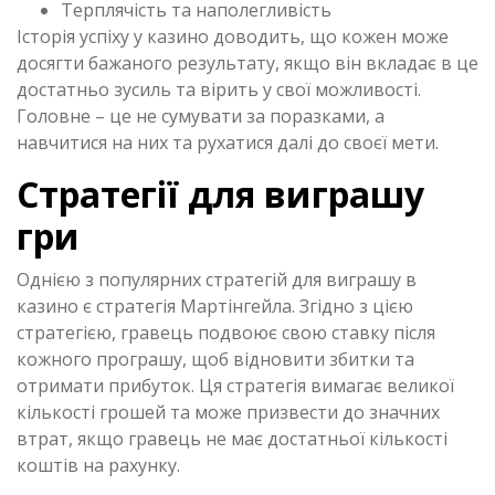
Терплячість та наполегливість
Історія успіху у казино доводить, що кожен може
досягти бажаного результату, якщо він вкладає в це
достатньо зусиль та вірить у свої можливості.
Головне – це не сумувати за поразками, а
навчитися на них та рухатися далі до своєї мети.
Стратегії для виграшу
гри
Однією з популярних стратегій для виграшу в
казино є стратегія Мартінгейла. Згідно з цією
стратегією, гравець подвоює свою ставку після
кожного програшу, щоб відновити збитки та
отримати прибуток. Ця стратегія вимагає великої
кількості грошей та може призвести до значних
втрат, якщо гравець не має достатньої кількості
коштів на рахунку.