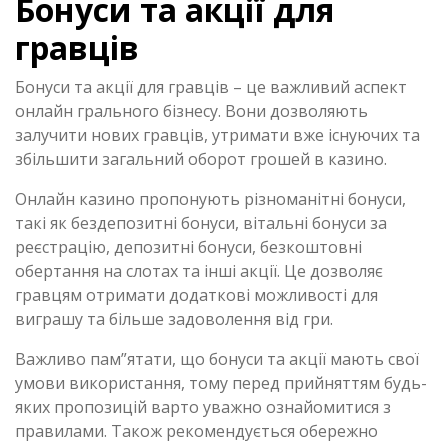
Бонуси та акції для
гравців
Бонуси та акції для гравців – це важливий аспект
онлайн грального бізнесу. Вони дозволяють
залучити нових гравців, утримати вже існуючих та
збільшити загальний оборот грошей в казино.
Онлайн казино пропонують різноманітні бонуси,
такі як бездепозитні бонуси, вітальні бонуси за
реєстрацію, депозитні бонуси, безкоштовні
обертання на слотах та інші акції. Це дозволяє
гравцям отримати додаткові можливості для
виграшу та більше задоволення від гри.
Важливо пам”ятати, що бонуси та акції мають свої
умови використання, тому перед прийняттям будь-
яких пропозицій варто уважно ознайомитися з
правилами. Також рекомендується обережно